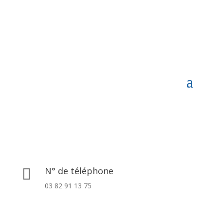
N° de téléphone

03 82 91 13 75