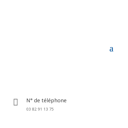
N° de téléphone

03 82 91 13 75