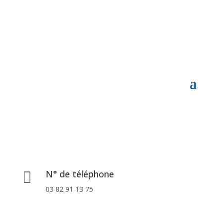
N° de téléphone

03 82 91 13 75